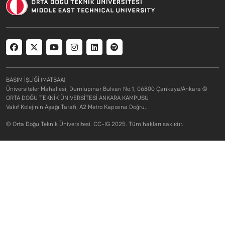
Social menu
BASIM İŞLİĞİ (MATBAA)
Üniversiteler Mahallesi, Dumlupınar Bulvarı No:1, 06800 Çankaya/Ankara ©
ORTA DOĞU TEKNİK ÜNİVERSİTESİ ANKARA KAMPUSU
Vakıf Kolejinin Aşağı Tarafı, A2 Metro Kapısına Doğru..
© Orta Doğu Teknik Üniversitesi. CC-IG 2025. Tüm hakları saklıdır.