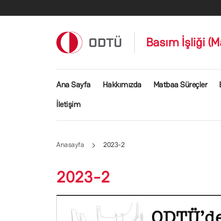
Ana içeriğe atla
Basım İşliği (
Ana gezinti menüsü
Ana Sayfa
Hakkımızda
Matbaa Süreçler
İletişim
Anasayfa
2023-2
2023-2